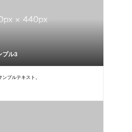
ンプル3
サンプルテキスト。