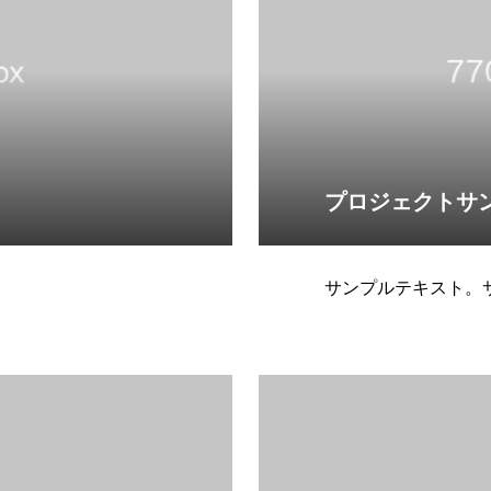
プロジェクトサ
サンプルテキスト。