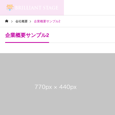
会社概要
企業概要サンプル2
企業概要サンプル2