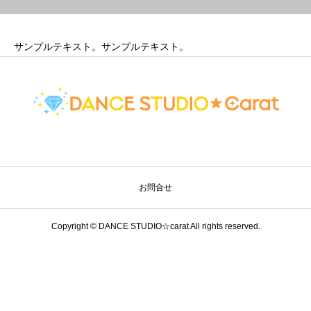
サンプルテキスト。サンプルテキスト。
お問合せ
Copyright © DANCE STUDIO☆carat All rights reserved.