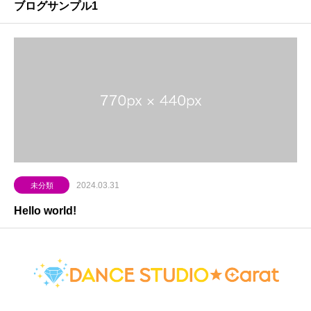
ブログサンプル1
2024.03.31
未分類
Hello world!